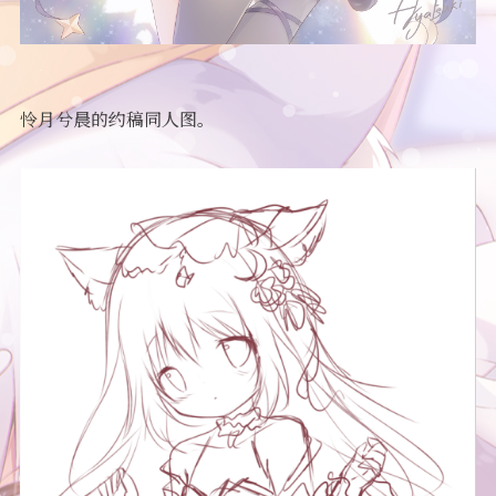
怜月兮晨的约稿同人图。