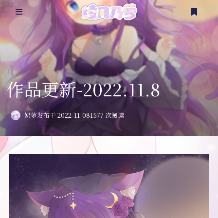
@乃萝
乃言乃语
作品更新-2022.11.8
看点涩图
奶萝
发布于 2022-11-08
1577 次阅读
杂七杂八
二次创作
更多？
登录
注册
随笔
实体周边
时间轴
延伸资源